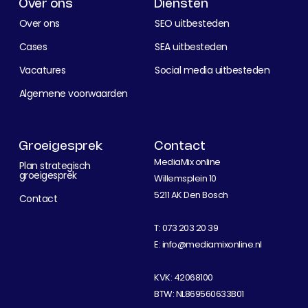
Over ons
Diensten
Over ons
SEO uitbesteden
Cases
SEA uitbesteden
Vacatures
Social media uitbesteden
Algemene voorwaarden
Groeigesprek
Contact
MediaMix online
Plan strategisch
groeigesprek
Willemsplein 10
5211 AK Den Bosch
Contact
T:
073 203 20 39
E:
info@mediamixonline.nl
KVK: 42068100
BTW: NL869560633B01