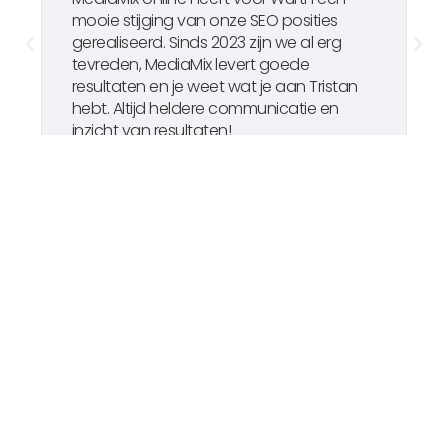
mooie stijging van onze SEO posities
s
gerealiseerd. Sinds 2023 zijn we al erg
m
tevreden, MediaMix levert goede
t
resultaten en je weet wat je aan Tristan
m
hebt. Altijd heldere communicatie en
w
inzicht van resultaten!
v
z
b
a
s